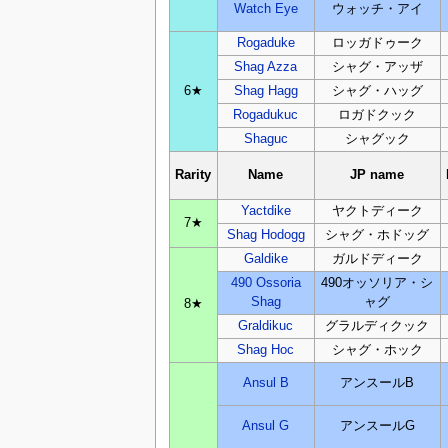
Watch Eye
ウォッチ・アイ
Rogaduke
ロッガドゥーク
Shag Azza
シャグ・アッザ
6★
Shag Hagg
シャグ・ハッグ
Rogadukuc
ロガドクック
Shaguc
シャグック
Rarity
Name
JP name
Yactdike
ヤクトディーク
7★
Shag Hodogg
シャグ・ホドッグ
Galdike
ガルドディーク
490 Ossoria
490オッソリア・シ
Shag
ャグ
8★
Graldikuc
グラルディクック
Shag Hoc
シャグ・ホック
Ansul B
アンスールB
Ansul G
アンスールG