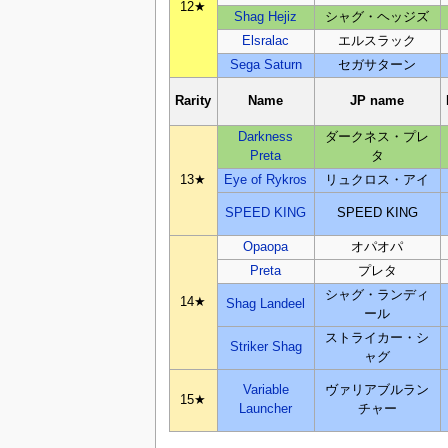
12★
Shag Hejiz
シャグ・ヘッジズ
Elsralac
エルスラック
Sega Saturn
セガサターン
Rarity
Name
JP name
Darkness
ダークネス・プレ
Preta
タ
13★
Eye of Rykros
リュクロス・アイ
SPEED KING
SPEED KING
Opaopa
オパオパ
Preta
プレタ
シャグ・ランディ
14★
Shag Landeel
ール
ストライカー・シ
Striker Shag
ャグ
Variable
ヴァリアブルラン
15★
Launcher
チャー