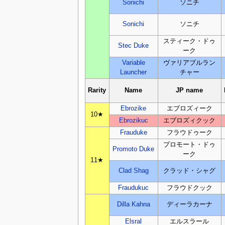
Sonichi
ソニチ
Sonichi
ソニチ
スティーク・ドゥ
Stec Duke
ーク
Variable
ヴァリアブルラン
Launcher
チャー
Rarity
Name
JP name
Ebrozike
エブロズィーク
10★
Ebrozikuc
エブロズィクック
Frauduke
フラウドゥーク
プロモート・ドゥ
Promoto Duke
ーク
11★
Clad Shag
クラッド・シャグ
Fraudukuc
フラウドクック
Dilla Kahna
ディーラカーナ
Elsral
エルスラール