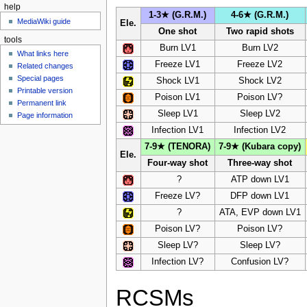
help
1-3★ (G.R.M.)
4-6★ (G.R.M.)
MediaWiki guide
Ele.
One shot
Two rapid shots
tools
Burn LV1
Burn LV2
What links here
Freeze LV1
Freeze LV2
Related changes
Special pages
Shock LV1
Shock LV2
Printable version
Poison LV1
Poison LV?
Permanent link
Sleep LV1
Sleep LV2
Page information
Infection LV1
Infection LV2
7-9★ (TENORA)
7-9★ (Kubara copy)
Ele.
Four-way shot
Three-way shot
?
ATP down LV1
Freeze LV?
DFP down LV1
?
ATA, EVP down LV1
Poison LV?
Poison LV?
Sleep LV?
Sleep LV?
Infection LV?
Confusion LV?
RCSMs