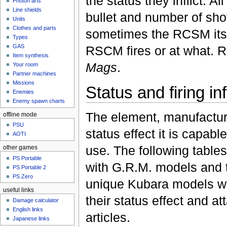
the status they inflict. Al
Photon arts
Line shields
bullet and number of sho
Units
Clothes and parts
sometimes the RCSM itse
Types
GAS
RSCM fires or at what.
Item synthesis
Mags
.
Your room
Partner machines
Missions
Status and firing in
Enemies
Enemy spawn charts
The element, manufacture
offline mode
PSU
status effect it is capable 
AOTI
use. The following tables
other games
PS Portable
with G.R.M. models and 
PS Portable 2
PS Zero
unique Kubara models wil
useful links
their status effect and att
Damage calculator
English links
articles.
Japanese links