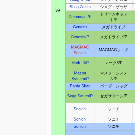
Shag Zazza
シャグ・ザッザ
9★
ドリームキャス
Dreamcast/P
ト/P
Genesis
メガドライブ
Genesis/P
メガドライブ/P
MAGMAG
MAGMAGソニチ
Sonichi
Mark III/P
マーク3/P
Master
マスターシステ
System/P
ム/P
Parda Shag
パーダ・シャグ
Sega Saturn/P
セガサターン/P
Sonichi
ソニチ
Sonichi
ソニチ
Sonichi
ソニチ