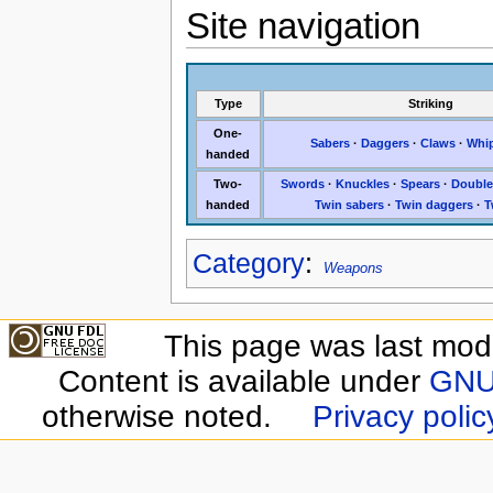
Site navigation
Type
Striking
One-
Sabers
·
Daggers
·
Claws
·
Whi
handed
Two-
Swords
·
Knuckles
·
Spears
·
Double
handed
Twin sabers
·
Twin daggers
·
T
Category
:
Weapons
This page was last modi
Content is available under
GNU 
otherwise noted.
Privacy polic