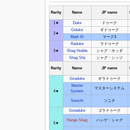
Rarity
Name
JP name
1★
Duke
ドゥーク
Giduke
ギドゥーク
2★
Mark III
マーク3
Raduke
ラドゥーク
3★
Shag Hodda
シャグ・ホッダ
Shag Shij
シャグ・シッジ
Rarity
Name
JP name
Giraduke
ギラドゥーク
Master
マスターシステム
4★
System
Sonichi
ソニチ
Goraduke
ゴラドゥーク
Hange Shag
ハンゲ・シャグ
5★