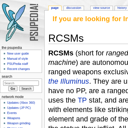
page
discussion
view source
history
If you are looking for
RCSMs
Jump to:
navigation
,
search
the psupedia
RCSMs
(short for
ranged
New user guide
Manual of style
machine
) are autonomou
PSUPedia staff
Recent changes
ranged weapons exclusi
search
the Illuminus
. They are u
have no PP, are a range
network mode
uses the
TP
stat, and ar
Updates (Xbox 360)
with elements like strik
Updates (JP PC)
Events
element and grade of th
Weapons
Weapon grinding