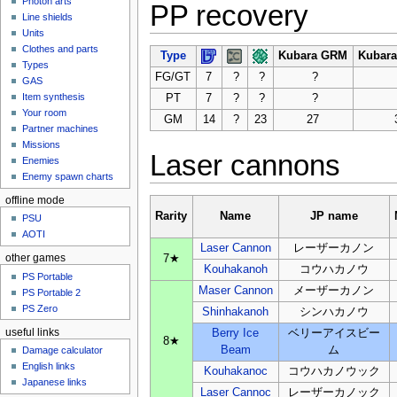
Photon arts
PP recovery
Line shields
Units
Clothes and parts
Type
Kubara GRM
Kubara
Types
FG/GT
7
?
?
?
GAS
Item synthesis
PT
7
?
?
?
Your room
GM
14
?
23
27
Partner machines
Missions
Laser cannons
Enemies
Enemy spawn charts
offline mode
Rarity
Name
JP name
PSU
AOTI
Laser Cannon
レーザーカノン
7★
other games
Kouhakanoh
コウハカノウ
PS Portable
Maser Cannon
メーザーカノン
PS Portable 2
PS Zero
Shinhakanoh
シンハカノウ
useful links
Berry Ice
ベリーアイスビー
8★
Beam
ム
Damage calculator
English links
Kouhakanoc
コウハカノウック
Japanese links
Laser Cannoc
レーザーカノック