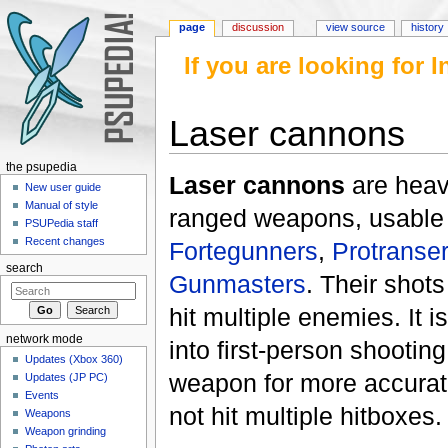
page
discussion
view source
history
If you are looking for
Laser cannons
Jump to:
navigation
,
search
the psupedia
Laser cannons
are heav
New user guide
Manual of style
ranged weapons, usable
PSUPedia staff
Recent changes
Fortegunners
,
Protranse
search
Gunmasters
. Their shot
hit multiple enemies. It i
network mode
into first-person shootin
Updates (Xbox 360)
weapon for more accurate
Updates (JP PC)
Events
not hit multiple hitboxes.
Weapons
Weapon grinding