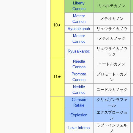
Liberty
リベルテカノン
Cannon
Meteor
メテオカノン
Cannon
10★
Ryusaikanoh
リュウサイカノウ
Meteor
メテオカノック
Cannoc
リュウサイカノウ
Ryusaikanoc
ック
Needle
ニードルカノン
Cannon
Promoto
プロモート・カノ
11★
Cannon
ン
Neddle
ニードルカノック
Cannoc
Crimson
クリムゾンラファ
Rafale
ール
エクスプロージョ
Explosion
ン
ラブ・インフェル
Love Inferno
ノ