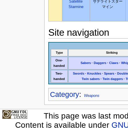
Satellite
サテライトスター
Starmine
マイン
Site navigation
Type
Striking
One-
Sabers
·
Daggers
·
Claws
·
Whi
handed
Two-
Swords
·
Knuckles
·
Spears
·
Double
handed
Twin sabers
·
Twin daggers
·
T
Category
:
Weapons
This page was last mod
Content is available under
GNU 