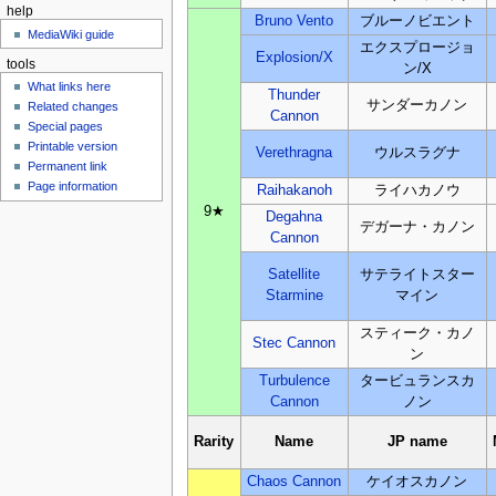
help
Bruno Vento
ブルーノビエント
MediaWiki guide
エクスプロージョ
Explosion/X
tools
ン/X
What links here
Thunder
サンダーカノン
Related changes
Cannon
Special pages
Printable version
Verethragna
ウルスラグナ
Permanent link
Page information
Raihakanoh
ライハカノウ
9★
Degahna
デガーナ・カノン
Cannon
Satellite
サテライトスター
Starmine
マイン
スティーク・カノ
Stec Cannon
ン
Turbulence
タービュランスカ
Cannon
ノン
Rarity
Name
JP name
Chaos Cannon
ケイオスカノン